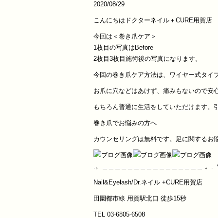
2020/08/29
こんにちはドクターネイル＋CURE用賀店 tak
今回は＜巻き爪ケア＞
1枚目の写真はBefore
2枚目3枚目施術後の写真になります。
今回の巻き爪ケア方法は、ワイヤー式タイ
お爪に穴などはあけず、痛みもないので安
もちろん普通に生活をしていただけます。
巻き爪でお悩みの方へ
カウンセリングは無料です。足に関するお
.。＿＿＿＿＿＿＿＿＿＿＿＿＿＿＿＿ 。.
Nail&Eyelash/Dr.ネイル +CURE用賀店
田園都市線 用賀駅北口 徒歩15秒
TEL 03-6805-6508