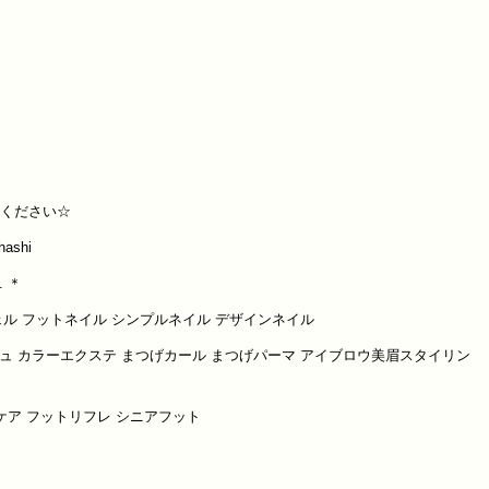
任せください☆
ashi
. ＊
ェル フットネイル シンプルネイル デザインネイル
ュ カラーエクステ まつげカール まつげパーマ アイブロウ美眉スタイリン
質ケア フットリフレ シニアフット