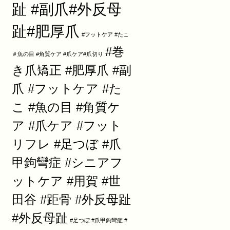
趾 #副爪#外反母
趾#肥厚爪
#フットケア #たこ
#巻
＃魚の目 #角質ケア #爪ケア#爪切り
き爪矯正 #肥厚爪 #副
爪 #フットケア #た
こ #魚の目 #角質ケ
ア #爪ケア #フット
リフレ #足つぼ #爪
甲鉤彎症 #シニアフ
ットケア #用賀 #世
田谷 #距骨 #外反母趾
#外反母趾
#足つぼ #爪甲鉤彎症 #