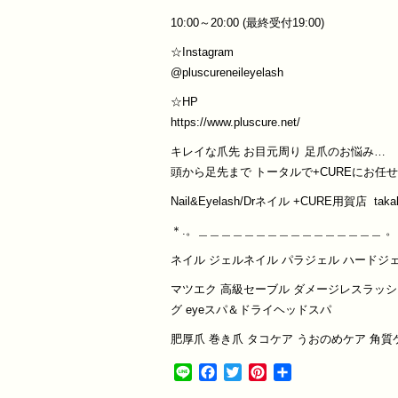
10:00～20:00 (最終受付19:00)
☆Instagram
@pluscureneileyelash
☆HP
https://www.pluscure.net/
キレイな爪先 お目元周り 足爪のお悩み…
頭から足先まで トータルで+CUREにお
Nail&Eyelash/Drネイル +CURE用賀店 takah
＊.。＿＿＿＿＿＿＿＿＿＿＿＿＿＿＿＿ 。
ネイル ジェルネイル パラジェル ハードジ
マツエク 高級セーブル ダメージレスラッシ
グ eyeスパ＆ドライヘッドスパ
肥厚爪 巻き爪 タコケア うおのめケア 角
Line
Facebook
Twitter
Pinterest
共
有