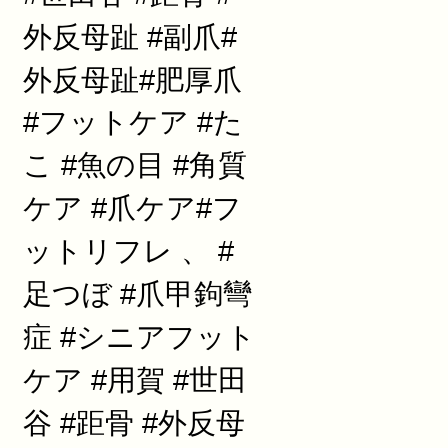
外反母趾 #副爪#
外反母趾#肥厚爪
#フットケア #た
こ #魚の目 #角質
ケア #爪ケア#フ
ットリフレ 、 #
足つぼ #爪甲鉤彎
症 #シニアフット
ケア #用賀 #世田
谷 #距骨 #外反母