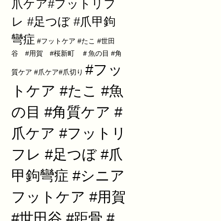
爪ケア#フットリフ
レ #足つぼ #爪甲鉤
彎症
#フットケア #たこ #世田
谷 #用賀 #桜新町 ＃魚の目 #角
#フッ
質ケア #爪ケア#爪切り
トケア #たこ #魚
の目 #角質ケア #
爪ケア #フットリ
フレ #足つぼ #爪
甲鉤彎症 #シニア
フットケア #用賀
#世田谷 #距骨 #