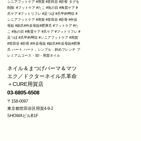
シニアフットケア #用賀 #世田谷 #距骨
タグを
削除: #フットケア #たこ #魚の目 #角質ケア #
爪ケア #フットリフレ #足つぼ #爪甲鉤彎症 #
シニアフットケア #用賀 #世田谷 #距骨 #外反
母趾 #副爪#外反母趾#肥厚爪 #フットケア #た
こ #魚の目 #角質ケア #爪ケア #フットリフレ #
足つぼ #爪甲鉤彎症 #シニアフットケア #用賀
#世田谷 #距骨 #外反母趾 #副爪#外反母趾#肥厚
爪
ハート
ハート，シンプル，斜めフレンチ
プ
レミアムコース・3D・用賀ネイル
ネイル＆まつげパーマ＆マツ
エク／ドクターネイル爪革命
＋CURE用賀店
03-6805-6508
〒158-0097
東京都世田谷区用賀4-9-2
SHOWAビルB1F