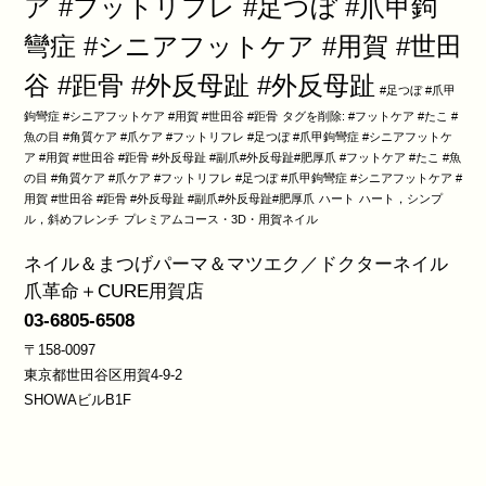
ア #フットリフレ #足つぼ #爪甲鉤
彎症 #シニアフットケア #用賀 #世田
谷 #距骨 #外反母趾 #外反母趾
#足つぼ #爪甲
鉤彎症 #シニアフットケア #用賀 #世田谷 #距骨
タグを削除: #フットケア #たこ #
魚の目 #角質ケア #爪ケア #フットリフレ #足つぼ #爪甲鉤彎症 #シニアフットケ
ア #用賀 #世田谷 #距骨 #外反母趾 #副爪#外反母趾#肥厚爪 #フットケア #たこ #魚
の目 #角質ケア #爪ケア #フットリフレ #足つぼ #爪甲鉤彎症 #シニアフットケア #
用賀 #世田谷 #距骨 #外反母趾 #副爪#外反母趾#肥厚爪
ハート
ハート，シンプ
ル，斜めフレンチ
プレミアムコース・3D・用賀ネイル
ネイル＆まつげパーマ＆マツエク／ドクターネイル
爪革命＋CURE用賀店
03-6805-6508
〒158-0097
東京都世田谷区用賀4-9-2
SHOWAビルB1F