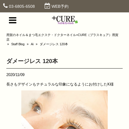
03-6805-6508
WEB予約
用賀のネイル＆まつ毛エクステ・ドクターネイル+CURE（プラスキュア）用賀
店
»
Staff Blog
»
Ai
»
ダメージレス 120本
ダメージレス 120本
2020/11/09
長さもデザインもナチュラルな印象になるようにお付けしたK様