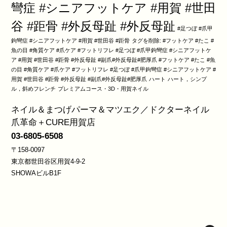
彎症 #シニアフットケア #用賀 #世田
谷 #距骨 #外反母趾 #外反母趾
#足つぼ #爪甲
鉤彎症 #シニアフットケア #用賀 #世田谷 #距骨
タグを削除: #フットケア #たこ #
魚の目 #角質ケア #爪ケア #フットリフレ #足つぼ #爪甲鉤彎症 #シニアフットケ
ア #用賀 #世田谷 #距骨 #外反母趾 #副爪#外反母趾#肥厚爪 #フットケア #たこ #魚
の目 #角質ケア #爪ケア #フットリフレ #足つぼ #爪甲鉤彎症 #シニアフットケア #
用賀 #世田谷 #距骨 #外反母趾 #副爪#外反母趾#肥厚爪
ハート
ハート，シンプ
ル，斜めフレンチ
プレミアムコース・3D・用賀ネイル
ネイル＆まつげパーマ＆マツエク／ドクターネイル
爪革命＋CURE用賀店
03-6805-6508
〒158-0097
東京都世田谷区用賀4-9-2
SHOWAビルB1F