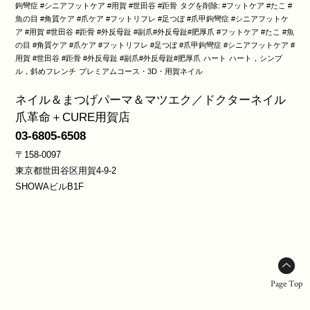
鉤彎症 #シニアフットケア #用賀 #世田谷 #距骨
タグを削除: #フットケア #たこ #
魚の目 #角質ケア #爪ケア #フットリフレ #足つぼ #爪甲鉤彎症 #シニアフットケ
ア #用賀 #世田谷 #距骨 #外反母趾 #副爪#外反母趾#肥厚爪 #フットケア #たこ #魚
の目 #角質ケア #爪ケア #フットリフレ #足つぼ #爪甲鉤彎症 #シニアフットケア #
用賀 #世田谷 #距骨 #外反母趾 #副爪#外反母趾#肥厚爪
ハート
ハート，シンプ
ル，斜めフレンチ
プレミアムコース・3D・用賀ネイル
ネイル＆まつげパーマ＆マツエク／ドクターネイル
爪革命＋CURE用賀店
03-6805-6508
〒158-0097
東京都世田谷区用賀4-9-2
SHOWAビルB1F
Page Top