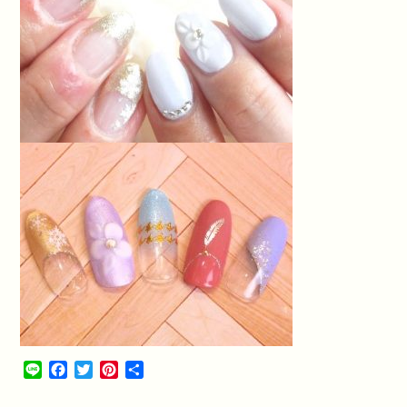
Line
Facebook
Twitter
Pinterest
共
有