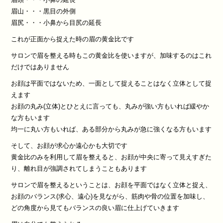
眉山・・・黒目の外側
眉尻・・・小鼻から目尻の延長
これが正面から捉えた時の眉の黄金比です
サロンで眉を整える時もこの黄金比を使いますが、加味するのはこれ
だけではありません
お顔は平面ではないため、一面として捉えることはなく立体として捉
えます
お顔の丸み(立体)とひとえに言っても、丸みが強い方もいれば緩やか
な方もいます
均一に丸い方もいれば、ある部分から丸みが急に強くなる方もいます
そして、お顔が求心か遠心かも大切です
黄金比のみを利用して眉を整えると、お顔が中央に寄って見えすぎた
り、離れ目が強調されてしまうこともあります
サロンで眉を整えるということは、お顔を平面ではなく立体と捉え、
お顔のバランス(求心、遠心)を見ながら、筋肉や骨の位置を加味し、
どの角度から見てもバランスの良い眉に仕上げていきます