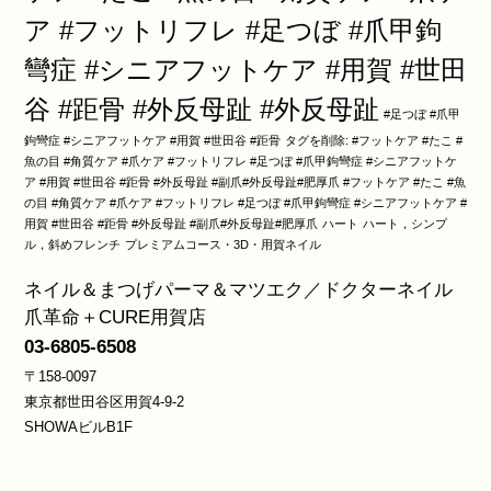
ア #フットリフレ #足つぼ #爪甲鉤
彎症 #シニアフットケア #用賀 #世田
谷 #距骨 #外反母趾 #外反母趾
#足つぼ #爪甲
鉤彎症 #シニアフットケア #用賀 #世田谷 #距骨
タグを削除: #フットケア #たこ #
魚の目 #角質ケア #爪ケア #フットリフレ #足つぼ #爪甲鉤彎症 #シニアフットケ
ア #用賀 #世田谷 #距骨 #外反母趾 #副爪#外反母趾#肥厚爪 #フットケア #たこ #魚
の目 #角質ケア #爪ケア #フットリフレ #足つぼ #爪甲鉤彎症 #シニアフットケア #
用賀 #世田谷 #距骨 #外反母趾 #副爪#外反母趾#肥厚爪
ハート
ハート，シンプ
ル，斜めフレンチ
プレミアムコース・3D・用賀ネイル
ネイル＆まつげパーマ＆マツエク／ドクターネイル
爪革命＋CURE用賀店
03-6805-6508
〒158-0097
東京都世田谷区用賀4-9-2
SHOWAビルB1F