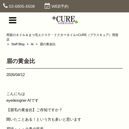
03-6805-6508
WEB予約
用賀のネイル＆まつ毛エクステ・ドクターネイル+CURE（プラスキュア）用賀
店
»
Staff Blog
»
Ai
»
眉の黄金比
眉の黄金比
2026/04/12
こんにちは
eyedesigner AIです
【眉毛の黄金比】ご存知ですか？
聞いたことある！という方も多いと思います
眉頭・・・小鼻の延長