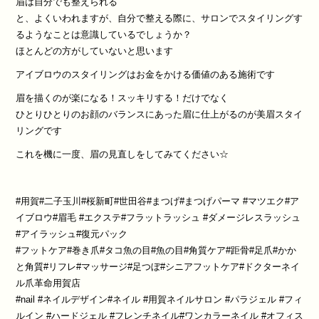
眉は自分でも整えられる
と、よくいわれますが、自分で整える際に、サロンでスタイリングす
るようなことは意識しているでしょうか？
ほとんどの方がしていないと思います
アイブロウのスタイリングはお金をかける価値のある施術です
眉を描くのが楽になる！スッキリする！だけでなく
ひとりひとりのお顔のバランスにあった眉に仕上がるのが美眉スタイ
リングです
これを機に一度、眉の見直しをしてみてください☆
#用賀#二子玉川#桜新町#世田谷#まつげ#まつげパーマ #マツエク#ア
イブロウ#眉毛 #エクステ#フラットラッシュ #ダメージレスラッシュ
#アイラッシュ#復元パック
#フットケア#巻き爪#タコ魚の目#魚の目#角質ケア#距骨#足爪#かか
と角質#リフレ#マッサージ#足つぼ#シニアフットケア#ドクターネイ
ル爪革命用賀店
#nail #ネイルデザイン#ネイル #用賀ネイルサロン #パラジェル #フィ
ルイン #ハードジェル #フレンチネイル#ワンカラーネイル #オフィス