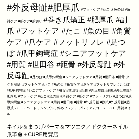
#外反母趾#肥厚爪
#フットケア #たこ ＃魚の目 #角
#巻き爪矯正 #肥厚爪 #副
質ケア #爪ケア#爪切り
爪 #フットケア #たこ #魚の目 #角質
ケア #爪ケア #フットリフレ #足つ
ぼ #爪甲鉤彎症 #シニアフットケア
#用賀 #世田谷 #距骨 #外反母趾 #外
反母趾
#足つぼ #爪甲鉤彎症 #シニアフットケア #用賀 #世田谷 #距骨
タ
グを削除: #フットケア #たこ #魚の目 #角質ケア #爪ケア #フットリフレ #足つぼ
#爪甲鉤彎症 #シニアフットケア #用賀 #世田谷 #距骨 #外反母趾 #副爪#外反母趾#
肥厚爪 #フットケア #たこ #魚の目 #角質ケア #爪ケア #フットリフレ #足つぼ #爪
甲鉤彎症 #シニアフットケア #用賀 #世田谷 #距骨 #外反母趾 #副爪#外反母趾#肥
厚爪
ハート
ハート，シンプル，斜めフレンチ
プレミアムコース・3D・用賀ネイ
ル
ネイル＆まつげパーマ＆マツエク／ドクターネイル
爪革命＋CURE用賀店