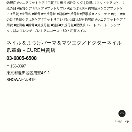
鉤彎症 #シニアフットケア #用賀 #世田谷 #距骨
タグを削除: #フットケア #たこ #
魚の目 #角質ケア #爪ケア #フットリフレ #足つぼ #爪甲鉤彎症 #シニアフットケ
ア #用賀 #世田谷 #距骨 #外反母趾 #副爪#外反母趾#肥厚爪 #フットケア #たこ #魚
の目 #角質ケア #爪ケア #フットリフレ #足つぼ #爪甲鉤彎症 #シニアフットケア #
用賀 #世田谷 #距骨 #外反母趾 #副爪#外反母趾#肥厚爪
ハート
ハート，シンプ
ル，斜めフレンチ
プレミアムコース・3D・用賀ネイル
ネイル＆まつげパーマ＆マツエク／ドクターネイル
爪革命＋CURE用賀店
03-6805-6508
〒158-0097
東京都世田谷区用賀4-9-2
SHOWAビルB1F
Page Top