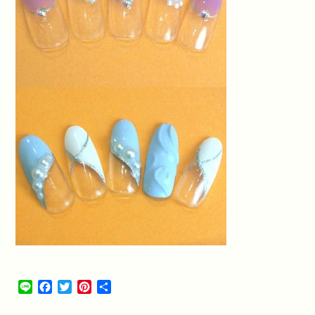
Line
Facebook
Twitter
Pinterest
共
有