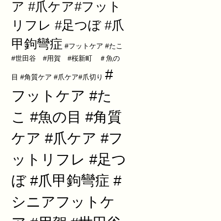
ア #爪ケア#フット
リフレ #足つぼ #爪
甲鉤彎症
#フットケア #たこ
#世田谷 #用賀 #桜新町 ＃魚の
#
目 #角質ケア #爪ケア#爪切り
フットケア #た
こ #魚の目 #角質
ケア #爪ケア #フ
ットリフレ #足つ
ぼ #爪甲鉤彎症 #
シニアフットケ