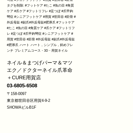
タグを削除: #フットケア #たこ #魚の目 #角質
ケア #爪ケア #フットリフレ #足つぼ #爪甲鉤
彎症 #シニアフットケア #用賀 #世田谷 #距骨 #
外反母趾 #副爪#外反母趾#肥厚爪 #フットケア
#たこ #魚の目 #角質ケア #爪ケア #フットリフ
レ #足つぼ #爪甲鉤彎症 #シニアフットケア #
用賀 #世田谷 #距骨 #外反母趾 #副爪#外反母趾
#肥厚爪
ハート
ハート，シンプル，斜めフレ
ンチ
プレミアムコース・3D・用賀ネイル
ネイル＆まつげパーマ＆マツ
エク／ドクターネイル爪革命
＋CURE用賀店
03-6805-6508
〒158-0097
東京都世田谷区用賀4-9-2
SHOWAビルB1F