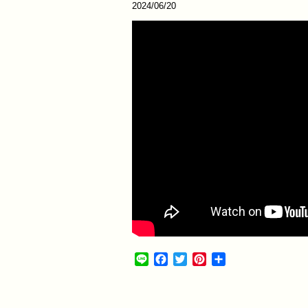
2024/06/20
Line
Facebook
Twitter
Pinterest
共
有