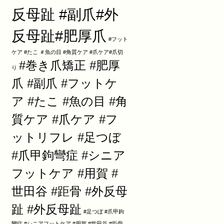
反母趾 #副爪#外
反母趾#肥厚爪
#フット
ケア #たこ ＃魚の目 #角質ケア #爪ケア#爪切
#巻き爪矯正 #肥厚
り
爪 #副爪 #フットケ
ア #たこ #魚の目 #角
質ケア #爪ケア #フ
ットリフレ #足つぼ
#爪甲鉤彎症 #シニア
フットケア #用賀 #
世田谷 #距骨 #外反母
趾 #外反母趾
#足つぼ #爪甲鉤
彎症 #シニアフットケア #用賀 #世田谷 #距骨