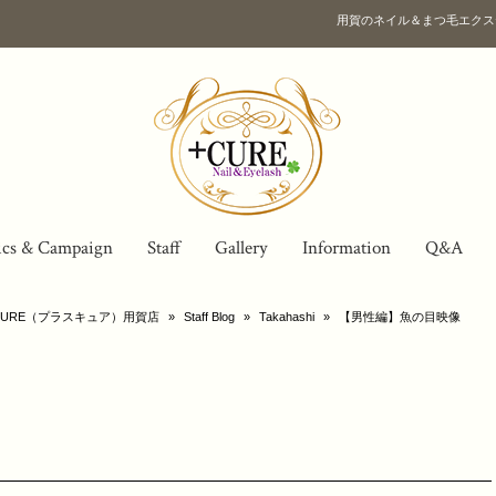
用賀のネイル＆まつ毛エクス
ics & Campaign
Staff
Gallery
Information
Q&A
URE（プラスキュア）用賀店
»
Staff Blog
»
Takahashi
»
【男性編】魚の目映像