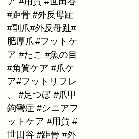
ア #用賀 #世田谷
#距骨 #外反母趾
#副爪#外反母趾#
肥厚爪
#フットケ
ア #たこ #魚の目
#角質ケア #爪ケ
ア#フットリフレ
、 #足つぼ #爪甲
鉤彎症 #シニアフ
ットケア #用賀 #
世田谷 #距骨 #外