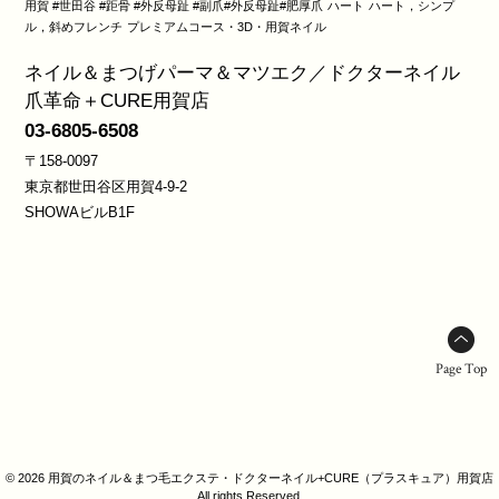
用賀 #世田谷 #距骨 #外反母趾 #副爪#外反母趾#肥厚爪
ハート
ハート，シンプ
ル，斜めフレンチ
プレミアムコース・3D・用賀ネイル
ネイル＆まつげパーマ＆マツエク／ドクターネイル
爪革命＋CURE用賀店
03-6805-6508
〒158-0097
東京都世田谷区用賀4-9-2
SHOWAビルB1F
Page Top
© 2026 用賀のネイル＆まつ毛エクステ・ドクターネイル+CURE（プラスキュア）用賀店
All rights Reserved.