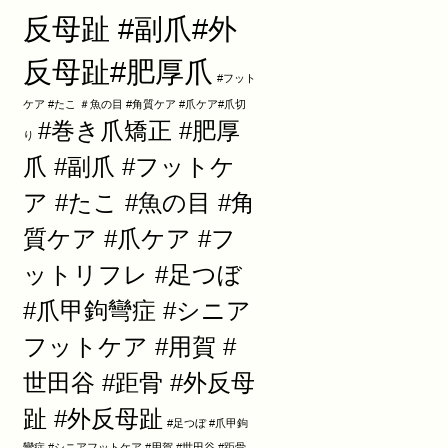
反母趾 #副爪#外
反母趾#肥厚爪
#フット
ケア #たこ ＃魚の目 #角質ケア #爪ケア#爪切
#巻き爪矯正 #肥厚
り
爪 #副爪 #フットケ
ア #たこ #魚の目 #角
質ケア #爪ケア #フ
ットリフレ #足つぼ
#爪甲鉤彎症 #シニア
フットケア #用賀 #
世田谷 #距骨 #外反母
趾 #外反母趾
#足つぼ #爪甲鉤
彎症 #シニアフットケア #用賀 #世田谷 #距骨