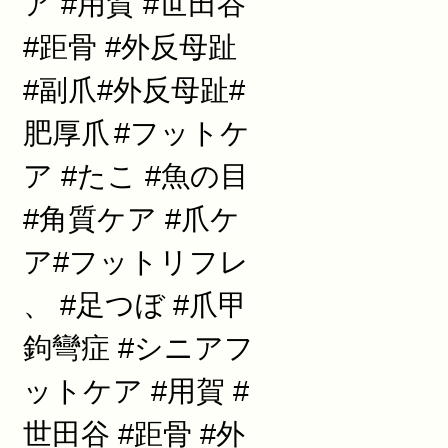
ア #用賀 #世田谷
#距骨 #外反母趾
#副爪#外反母趾#
肥厚爪
#フットケ
ア #たこ #魚の目
#角質ケア #爪ケ
ア#フットリフレ
、 #足つぼ #爪甲
鉤彎症 #シニアフ
ットケア #用賀 #
世田谷 #距骨 #外