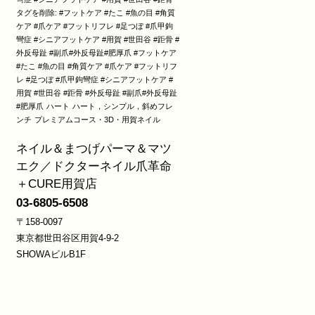
タグを削除: #フットケア #たこ #魚の目 #角質
ケア #爪ケア #フットリフレ #足つぼ #爪甲鉤
彎症 #シニアフットケア #用賀 #世田谷 #距骨 #
外反母趾 #副爪#外反母趾#肥厚爪 #フットケア
#たこ #魚の目 #角質ケア #爪ケア #フットリフ
レ #足つぼ #爪甲鉤彎症 #シニアフットケア #
用賀 #世田谷 #距骨 #外反母趾 #副爪#外反母趾
#肥厚爪
ハート
ハート，シンプル，斜めフレ
ンチ
プレミアムコース・3D・用賀ネイル
ネイル＆まつげパーマ＆マツ
エク／ドクターネイル爪革命
＋CURE用賀店
03-6805-6508
〒158-0097
東京都世田谷区用賀4-9-2
SHOWAビルB1F