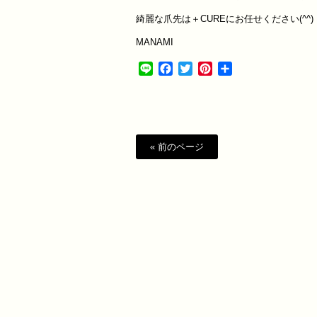
綺麗な爪先は＋
CURE
にお任せください
(^^)
MANAMI
Line
Facebook
Twitter
Pinterest
共
有
« 前のページ