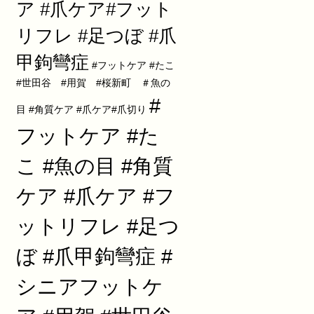
ア #爪ケア#フット
リフレ #足つぼ #爪
甲鉤彎症
#フットケア #たこ
#世田谷 #用賀 #桜新町 ＃魚の
#
目 #角質ケア #爪ケア#爪切り
フットケア #た
こ #魚の目 #角質
ケア #爪ケア #フ
ットリフレ #足つ
ぼ #爪甲鉤彎症 #
シニアフットケ