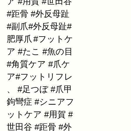
ア #用賀 #世田谷
#距骨 #外反母趾
#副爪#外反母趾#
肥厚爪
#フットケ
ア #たこ #魚の目
#角質ケア #爪ケ
ア#フットリフレ
、 #足つぼ #爪甲
鉤彎症 #シニアフ
ットケア #用賀 #
世田谷 #距骨 #外