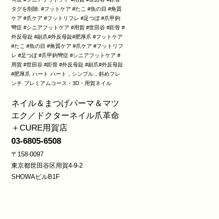
タグを削除: #フットケア #たこ #魚の目 #角質
ケア #爪ケア #フットリフレ #足つぼ #爪甲鉤
彎症 #シニアフットケア #用賀 #世田谷 #距骨 #
外反母趾 #副爪#外反母趾#肥厚爪 #フットケア
#たこ #魚の目 #角質ケア #爪ケア #フットリフ
レ #足つぼ #爪甲鉤彎症 #シニアフットケア #
用賀 #世田谷 #距骨 #外反母趾 #副爪#外反母趾
#肥厚爪
ハート
ハート，シンプル，斜めフレ
ンチ
プレミアムコース・3D・用賀ネイル
ネイル＆まつげパーマ＆マツ
エク／ドクターネイル爪革命
＋CURE用賀店
03-6805-6508
〒158-0097
東京都世田谷区用賀4-9-2
SHOWAビルB1F