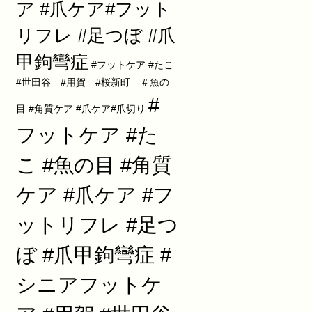
ア #爪ケア#フット
リフレ #足つぼ #爪
甲鉤彎症
#フットケア #たこ
#世田谷 #用賀 #桜新町 ＃魚の
#
目 #角質ケア #爪ケア#爪切り
フットケア #た
こ #魚の目 #角質
ケア #爪ケア #フ
ットリフレ #足つ
ぼ #爪甲鉤彎症 #
シニアフットケ