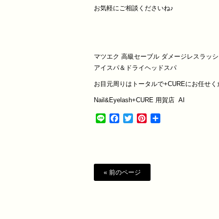
お気軽にご相談くださいね♪
マツエク
高級セーブル
ダメージレスラッシ
アイスパ＆ドライヘッドスパ
お目元周りはトータルで
+CURE
にお任せく
Nail&Eyelash+CURE
用賀店
AI
Line
Facebook
Twitter
Pinterest
共
有
« 前のページ