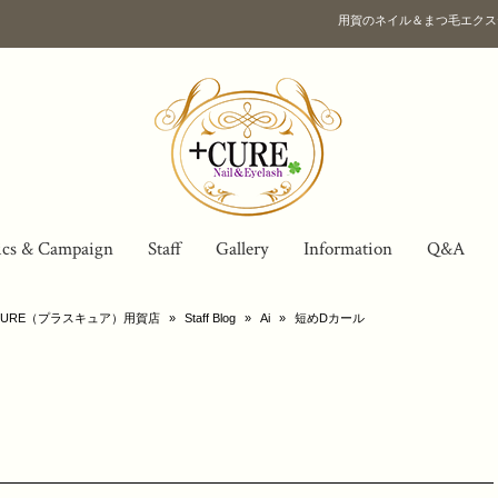
用賀のネイル＆まつ毛エクス
ics & Campaign
Staff
Gallery
Information
Q&A
URE（プラスキュア）用賀店
»
Staff Blog
»
Ai
»
短めDカール