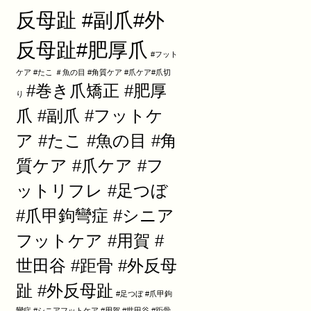
反母趾 #副爪#外
反母趾#肥厚爪
#フット
ケア #たこ ＃魚の目 #角質ケア #爪ケア#爪切
#巻き爪矯正 #肥厚
り
爪 #副爪 #フットケ
ア #たこ #魚の目 #角
質ケア #爪ケア #フ
ットリフレ #足つぼ
#爪甲鉤彎症 #シニア
フットケア #用賀 #
世田谷 #距骨 #外反母
趾 #外反母趾
#足つぼ #爪甲鉤
彎症 #シニアフットケア #用賀 #世田谷 #距骨