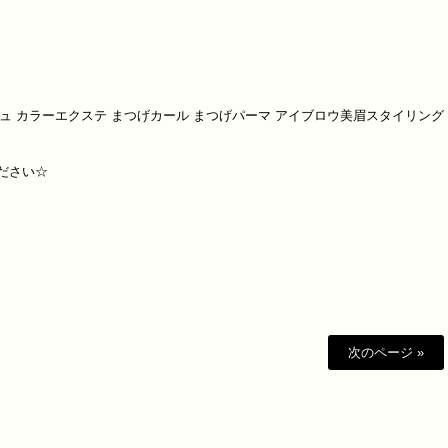
ュ
カラーエクステ
まつげカール
まつげパーマ
アイブロウ美眉スタイリング
ださい
☆
次のページ »