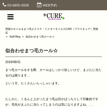
03-6805-6508
WEB予約
用賀のネイル＆まつ毛エクステ・ドクターネイル+CURE（プラスキュア）用賀
店
»
Staff Blog
»
似合わせまつ毛カール☆
似合わせまつ毛カール☆
2019/08/31
まつ毛カールをする際、カールはしっかり欲しいけど、まぶたに当た
るのは困ります
…
という方、たくさんいらっしゃいます。
たしかに、くるんと上がったまつ毛は目がぱっちりして印象的です
が、毛先がまぶたに当たってしまうのは気になりますよね、、、