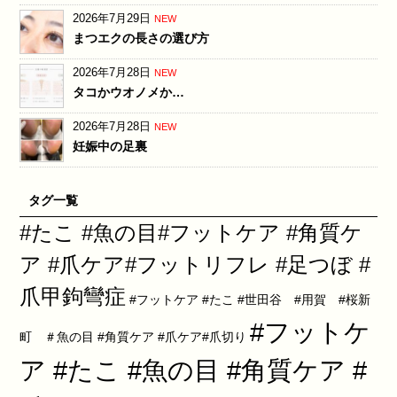
2026年7月29日
NEW
まつエクの長さの選び方
2026年7月28日
NEW
タコかウオノメか…
2026年7月28日
NEW
妊娠中の足裏
タグ一覧
#たこ #魚の目#フットケア #角質ケ
ア #爪ケア#フットリフレ #足つぼ #
爪甲鉤彎症
#フットケア #たこ #世田谷 #用賀 #桜新
#フットケ
町 ＃魚の目 #角質ケア #爪ケア#爪切り
ア #たこ #魚の目 #角質ケア #