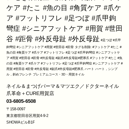
ケア #たこ #魚の目 #角質ケア #爪ケ
ア #フットリフレ #足つぼ #爪甲鉤
彎症 #シニアフットケア #用賀 #世田
谷 #距骨 #外反母趾 #外反母趾
#足つぼ #爪甲
鉤彎症 #シニアフットケア #用賀 #世田谷 #距骨
タグを削除: #フットケア #たこ #
魚の目 #角質ケア #爪ケア #フットリフレ #足つぼ #爪甲鉤彎症 #シニアフットケ
ア #用賀 #世田谷 #距骨 #外反母趾 #副爪#外反母趾#肥厚爪 #フットケア #たこ #魚
の目 #角質ケア #爪ケア #フットリフレ #足つぼ #爪甲鉤彎症 #シニアフットケア #
用賀 #世田谷 #距骨 #外反母趾 #副爪#外反母趾#肥厚爪
ハート
ハート，シンプ
ル，斜めフレンチ
プレミアムコース・3D・用賀ネイル
ネイル＆まつげパーマ＆マツエク／ドクターネイル
爪革命＋CURE用賀店
03-6805-6508
〒158-0097
東京都世田谷区用賀4-9-2
SHOWAビルB1F