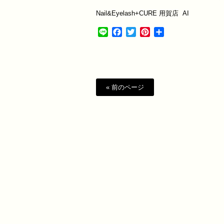
Nail&Eyelash+CURE
用賀店
AI
Line
Facebook
Twitter
Pinterest
共
有
« 前のページ