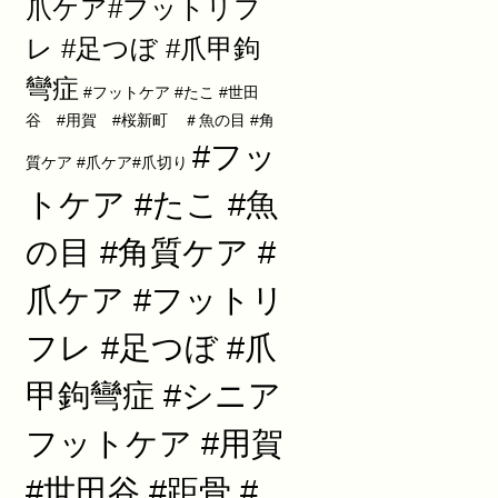
爪ケア#フットリフ
レ #足つぼ #爪甲鉤
彎症
#フットケア #たこ #世田
谷 #用賀 #桜新町 ＃魚の目 #角
#フッ
質ケア #爪ケア#爪切り
トケア #たこ #魚
の目 #角質ケア #
爪ケア #フットリ
フレ #足つぼ #爪
甲鉤彎症 #シニア
フットケア #用賀
#世田谷 #距骨 #