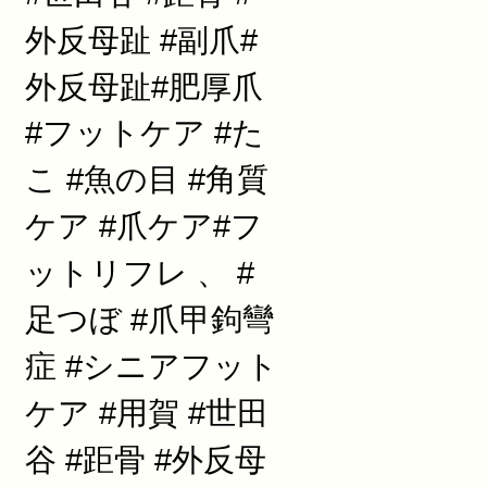
外反母趾 #副爪#
外反母趾#肥厚爪
#フットケア #た
こ #魚の目 #角質
ケア #爪ケア#フ
ットリフレ 、 #
足つぼ #爪甲鉤彎
症 #シニアフット
ケア #用賀 #世田
谷 #距骨 #外反母