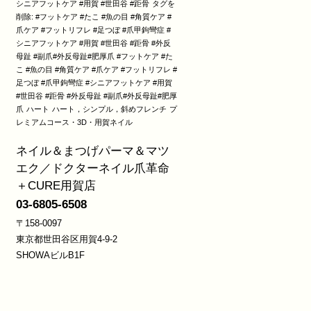
シニアフットケア #用賀 #世田谷 #距骨
タグを
削除: #フットケア #たこ #魚の目 #角質ケア #
爪ケア #フットリフレ #足つぼ #爪甲鉤彎症 #
シニアフットケア #用賀 #世田谷 #距骨 #外反
母趾 #副爪#外反母趾#肥厚爪 #フットケア #た
こ #魚の目 #角質ケア #爪ケア #フットリフレ #
足つぼ #爪甲鉤彎症 #シニアフットケア #用賀
#世田谷 #距骨 #外反母趾 #副爪#外反母趾#肥厚
爪
ハート
ハート，シンプル，斜めフレンチ
プ
レミアムコース・3D・用賀ネイル
ネイル＆まつげパーマ＆マツ
エク／ドクターネイル爪革命
＋CURE用賀店
03-6805-6508
〒158-0097
東京都世田谷区用賀4-9-2
SHOWAビルB1F