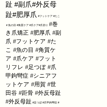
趾 #副爪#外反母
趾#肥厚爪
#フットケア #たこ
#巻
＃魚の目 #角質ケア #爪ケア#爪切り
き爪矯正 #肥厚爪 #副
爪 #フットケア #た
こ #魚の目 #角質ケ
ア #爪ケア #フット
リフレ #足つぼ #爪
甲鉤彎症 #シニアフ
ットケア #用賀 #世
田谷 #距骨 #外反母趾
#外反母趾
#足つぼ #爪甲鉤彎症 #