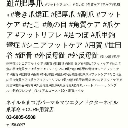
趾#肥厚爪
#フットケア #たこ ＃魚の目 #角質ケア #爪ケア#爪切
#巻き爪矯正 #肥厚爪 #副爪 #フット
り
ケア #たこ #魚の目 #角質ケア #爪ケ
ア #フットリフレ #足つぼ #爪甲鉤
彎症 #シニアフットケア #用賀 #世田
谷 #距骨 #外反母趾 #外反母趾
#足つぼ #爪甲
鉤彎症 #シニアフットケア #用賀 #世田谷 #距骨
タグを削除: #フットケア #たこ #
魚の目 #角質ケア #爪ケア #フットリフレ #足つぼ #爪甲鉤彎症 #シニアフットケ
ア #用賀 #世田谷 #距骨 #外反母趾 #副爪#外反母趾#肥厚爪 #フットケア #たこ #魚
の目 #角質ケア #爪ケア #フットリフレ #足つぼ #爪甲鉤彎症 #シニアフットケア #
用賀 #世田谷 #距骨 #外反母趾 #副爪#外反母趾#肥厚爪
ハート
ハート，シンプ
ル，斜めフレンチ
プレミアムコース・3D・用賀ネイル
ネイル＆まつげパーマ＆マツエク／ドクターネイル
爪革命＋CURE用賀店
03-6805-6508
〒158-0097