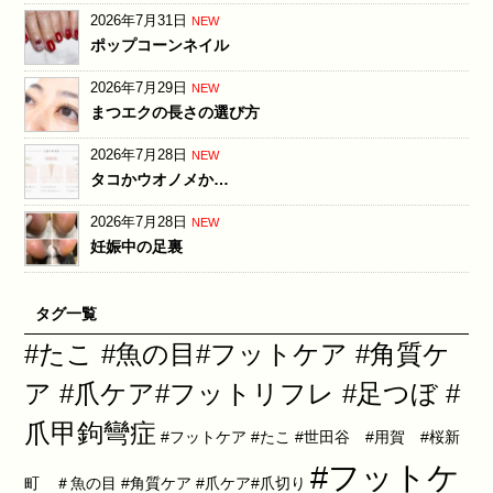
2026年7月31日
NEW
ポップコーンネイル
2026年7月29日
NEW
まつエクの長さの選び方
2026年7月28日
NEW
タコかウオノメか…
2026年7月28日
NEW
妊娠中の足裏
タグ一覧
#たこ #魚の目#フットケア #角質ケ
ア #爪ケア#フットリフレ #足つぼ #
爪甲鉤彎症
#フットケア #たこ #世田谷 #用賀 #桜新
#フットケ
町 ＃魚の目 #角質ケア #爪ケア#爪切り