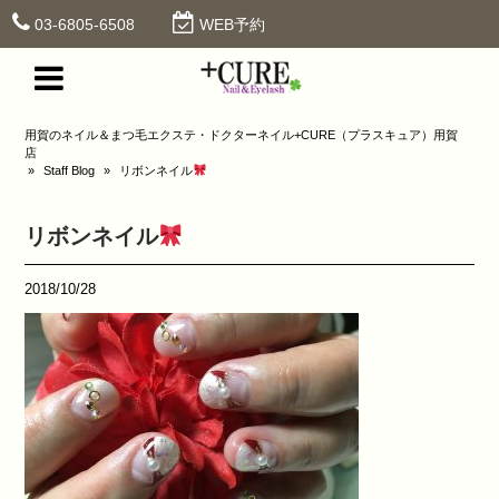
03-6805-6508
WEB予約
用賀のネイル＆まつ毛エクステ・ドクターネイル+CURE（プラスキュア）用賀
店
»
Staff Blog
»
リボンネイル
リボンネイル
2018/10/28