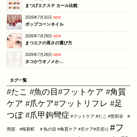
まつげエクステ カール比較
2026年7月31日
NEW
ポップコーンネイル
2026年7月29日
NEW
まつエクの長さの選び方
2026年7月28日
NEW
タコかウオノメか…
タグ一覧
#たこ #魚の目#フットケア #角質
ケア #爪ケア#フットリフレ #足
つぼ #爪甲鉤彎症
#フットケア #たこ #世田谷 #
#フ
用賀 #桜新町 ＃魚の目 #角質ケア #爪ケア#爪切り