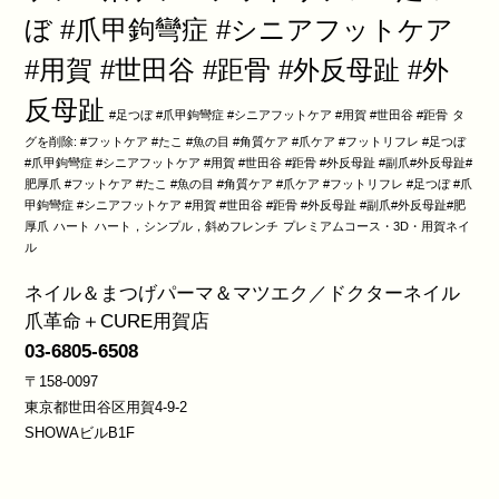
ぼ #爪甲鉤彎症 #シニアフットケア
#用賀 #世田谷 #距骨 #外反母趾 #外
反母趾
#足つぼ #爪甲鉤彎症 #シニアフットケア #用賀 #世田谷 #距骨
タ
グを削除: #フットケア #たこ #魚の目 #角質ケア #爪ケア #フットリフレ #足つぼ
#爪甲鉤彎症 #シニアフットケア #用賀 #世田谷 #距骨 #外反母趾 #副爪#外反母趾#
肥厚爪 #フットケア #たこ #魚の目 #角質ケア #爪ケア #フットリフレ #足つぼ #爪
甲鉤彎症 #シニアフットケア #用賀 #世田谷 #距骨 #外反母趾 #副爪#外反母趾#肥
厚爪
ハート
ハート，シンプル，斜めフレンチ
プレミアムコース・3D・用賀ネイ
ル
ネイル＆まつげパーマ＆マツエク／ドクターネイル
爪革命＋CURE用賀店
03-6805-6508
〒158-0097
東京都世田谷区用賀4-9-2
SHOWAビルB1F