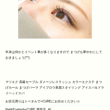
年末は何かとイベント事が多くなりますので まつげも華やかにして
おきましょう(^^)
マツエク
高級セーブル
ダメージレスラッシュ
カラーエクステ
まつ
げカール
まつげパーマ
アイブロウ美眉スタイリング
アイスパ＆ドラ
イヘッドスパ
お目元周りはトータルで
+CURE
にお任せください
☆
Nail&Eyelash+CURE
用賀店
AI