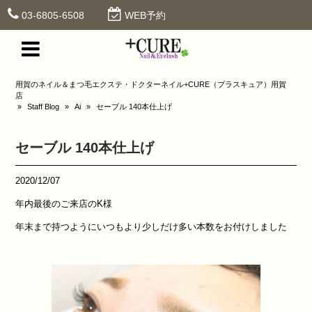
03-6805-6508
WEB予約
用賀のネイル＆まつ毛エクステ・ドクターネイル+CURE（プラスキュア）用賀
店
»
Staff Blog
»
Ai
»
セーブル 140本仕上げ
セーブル 140本仕上げ
2020/12/07
年内最後のご来店のK様
年末まで持つようにいつもより少しだけ多い本数をお付けしました