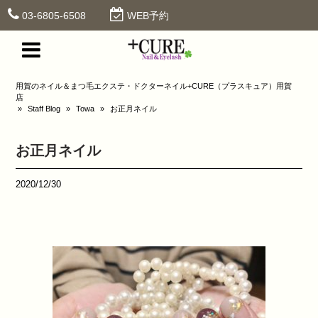
03-6805-6508
WEB予約
用賀のネイル＆まつ毛エクステ・ドクターネイル+CURE（プラスキュア）用賀
店
»
Staff Blog
»
Towa
»
お正月ネイル
お正月ネイル
2020/12/30