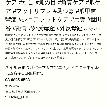
ケア #たこ #魚の目 #角質ケア #爪ケ
ア #フットリフレ #足つぼ #爪甲鉤
彎症 #シニアフットケア #用賀 #世田
谷 #距骨 #外反母趾 #外反母趾
#足つぼ #爪甲
鉤彎症 #シニアフットケア #用賀 #世田谷 #距骨
タグを削除: #フットケア #たこ #
魚の目 #角質ケア #爪ケア #フットリフレ #足つぼ #爪甲鉤彎症 #シニアフットケ
ア #用賀 #世田谷 #距骨 #外反母趾 #副爪#外反母趾#肥厚爪 #フットケア #たこ #魚
の目 #角質ケア #爪ケア #フットリフレ #足つぼ #爪甲鉤彎症 #シニアフットケア #
用賀 #世田谷 #距骨 #外反母趾 #副爪#外反母趾#肥厚爪
ハート
ハート，シンプ
ル，斜めフレンチ
プレミアムコース・3D・用賀ネイル
ネイル＆まつげパーマ＆マツエク／ドクターネイル
爪革命＋CURE用賀店
03-6805-6508
〒158-0097
東京都世田谷区用賀4-9-2
SHOWAビルB1F