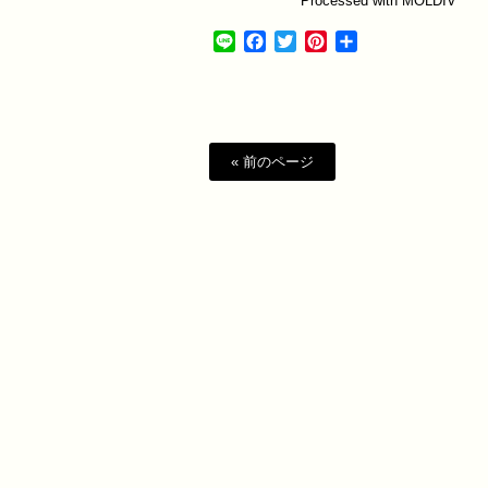
Processed with MOLDIV
Line
Facebook
Twitter
Pinterest
共
有
« 前のページ