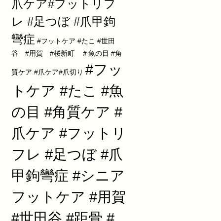
爪ケア#フットリフ
レ #足つぼ #爪甲鉤
彎症
#フットケア #たこ #世田
谷 #用賀 #桜新町 ＃魚の目 #角
#フッ
質ケア #爪ケア#爪切り
トケア #たこ #魚
の目 #角質ケア #
爪ケア #フットリ
フレ #足つぼ #爪
甲鉤彎症 #シニア
フットケア #用賀
#世田谷 #距骨 #