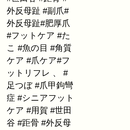
外反母趾 #副爪#
外反母趾#肥厚爪
#フットケア #た
こ #魚の目 #角質
ケア #爪ケア#フ
ットリフレ 、 #
足つぼ #爪甲鉤彎
症 #シニアフット
ケア #用賀 #世田
谷 #距骨 #外反母