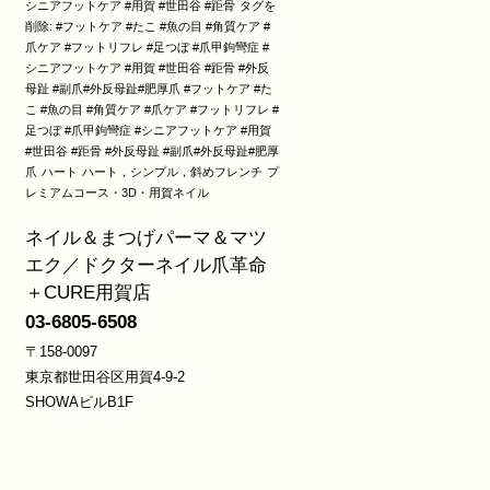
シニアフットケア #用賀 #世田谷 #距骨
タグを
削除: #フットケア #たこ #魚の目 #角質ケア #
爪ケア #フットリフレ #足つぼ #爪甲鉤彎症 #
シニアフットケア #用賀 #世田谷 #距骨 #外反
母趾 #副爪#外反母趾#肥厚爪 #フットケア #た
こ #魚の目 #角質ケア #爪ケア #フットリフレ #
足つぼ #爪甲鉤彎症 #シニアフットケア #用賀
#世田谷 #距骨 #外反母趾 #副爪#外反母趾#肥厚
爪
ハート
ハート，シンプル，斜めフレンチ
プ
レミアムコース・3D・用賀ネイル
ネイル＆まつげパーマ＆マツ
エク／ドクターネイル爪革命
＋CURE用賀店
03-6805-6508
〒158-0097
東京都世田谷区用賀4-9-2
SHOWAビルB1F