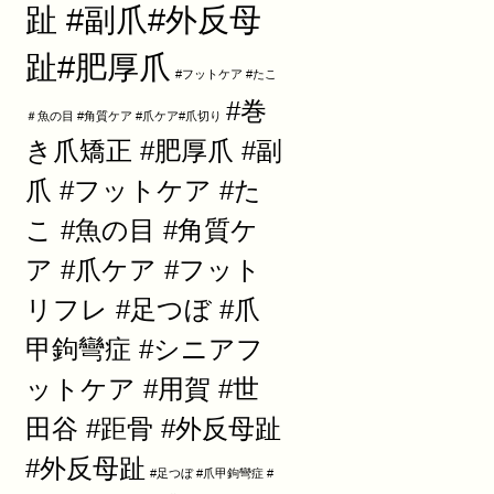
趾 #副爪#外反母
趾#肥厚爪
#フットケア #たこ
#巻
＃魚の目 #角質ケア #爪ケア#爪切り
き爪矯正 #肥厚爪 #副
爪 #フットケア #た
こ #魚の目 #角質ケ
ア #爪ケア #フット
リフレ #足つぼ #爪
甲鉤彎症 #シニアフ
ットケア #用賀 #世
田谷 #距骨 #外反母趾
#外反母趾
#足つぼ #爪甲鉤彎症 #