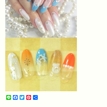
Line
Facebook
Twitter
Pinterest
共
有