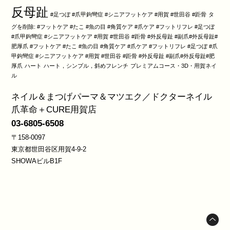
反母趾
#足つぼ #爪甲鉤彎症 #シニアフットケア #用賀 #世田谷 #距骨
タ
グを削除: #フットケア #たこ #魚の目 #角質ケア #爪ケア #フットリフレ #足つぼ
#爪甲鉤彎症 #シニアフットケア #用賀 #世田谷 #距骨 #外反母趾 #副爪#外反母趾#
肥厚爪 #フットケア #たこ #魚の目 #角質ケア #爪ケア #フットリフレ #足つぼ #爪
甲鉤彎症 #シニアフットケア #用賀 #世田谷 #距骨 #外反母趾 #副爪#外反母趾#肥
厚爪
ハート
ハート，シンプル，斜めフレンチ
プレミアムコース・3D・用賀ネイ
ル
ネイル＆まつげパーマ＆マツエク／ドクターネイル
爪革命＋CURE用賀店
03-6805-6508
〒158-0097
東京都世田谷区用賀4-9-2
SHOWAビルB1F