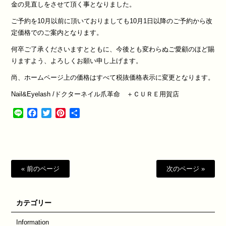
金の見直しをさせて頂く事となりました。
ご予約を10月以前に頂いておりましても10月1日以降のご予約から改
定価格でのご案内となります。
何卒ご了承くださいますとともに、今後とも変わらぬご愛顧のほど賜
りますよう、よろしくお願い申し上げます。
尚、ホームページ上の価格はすべて税抜価格表示に変更となります。
Nail&Eyelash /ドクターネイル爪革命 ＋ＣＵＲＥ用賀店
Line
Facebook
Twitter
Pinterest
共
有
« 前のページ
次のページ »
カテゴリー
Information