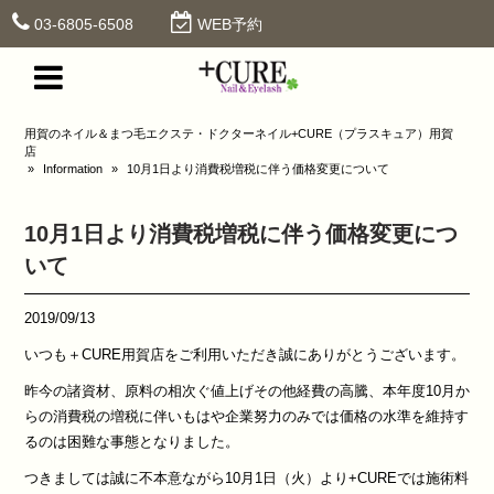
03-6805-6508
WEB予約
用賀のネイル＆まつ毛エクステ・ドクターネイル+CURE（プラスキュア）用賀
店
»
Information
»
10月1日より消費税増税に伴う価格変更について
10月1日より消費税増税に伴う価格変更につ
いて
2019/09/13
いつも＋CURE用賀店をご利用いただき誠にありがとうございます。
昨今の諸資材、原料の相次ぐ値上げその他経費の高騰、本年度10月か
らの消費税の増税に伴いもはや企業努力のみでは価格の水準を維持す
るのは困難な事態となりました。
つきましては誠に不本意ながら10月1日（火）より+CUREでは施術料