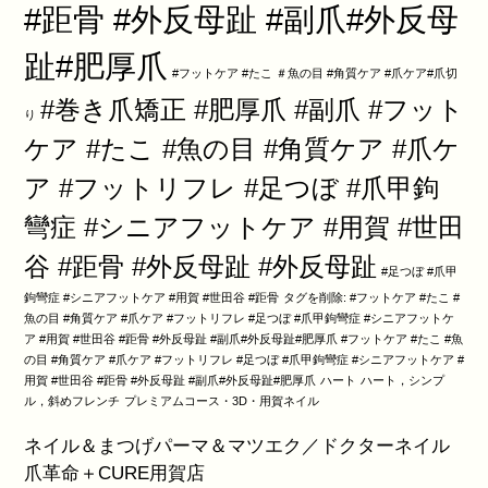
#距骨 #外反母趾 #副爪#外反母
趾#肥厚爪
#フットケア #たこ ＃魚の目 #角質ケア #爪ケア#爪切
#巻き爪矯正 #肥厚爪 #副爪 #フット
り
ケア #たこ #魚の目 #角質ケア #爪ケ
ア #フットリフレ #足つぼ #爪甲鉤
彎症 #シニアフットケア #用賀 #世田
谷 #距骨 #外反母趾 #外反母趾
#足つぼ #爪甲
鉤彎症 #シニアフットケア #用賀 #世田谷 #距骨
タグを削除: #フットケア #たこ #
魚の目 #角質ケア #爪ケア #フットリフレ #足つぼ #爪甲鉤彎症 #シニアフットケ
ア #用賀 #世田谷 #距骨 #外反母趾 #副爪#外反母趾#肥厚爪 #フットケア #たこ #魚
の目 #角質ケア #爪ケア #フットリフレ #足つぼ #爪甲鉤彎症 #シニアフットケア #
用賀 #世田谷 #距骨 #外反母趾 #副爪#外反母趾#肥厚爪
ハート
ハート，シンプ
ル，斜めフレンチ
プレミアムコース・3D・用賀ネイル
ネイル＆まつげパーマ＆マツエク／ドクターネイル
爪革命＋CURE用賀店