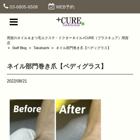
03-6805-6508
WEB予約
用賀のネイル＆まつ毛エクステ・ドクターネイル+CURE（プラスキュア）用賀
店
»
Staff Blog
»
Takahashi
»
ネイル部門巻き爪【ペディグラス】
ネイル部門巻き爪【ペディグラス】
2022/08/21