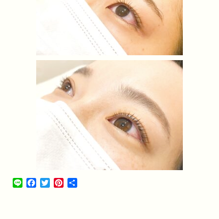
Line
Facebook
Twitter
Pinterest
共
有