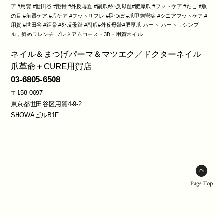
ア #用賀 #世田谷 #距骨 #外反母趾 #副爪#外反母趾#肥厚爪 #フットケア #たこ #魚
の目 #角質ケア #爪ケア #フットリフレ #足つぼ #爪甲鉤彎症 #シニアフットケア #
用賀 #世田谷 #距骨 #外反母趾 #副爪#外反母趾#肥厚爪
ハート
ハート，シンプ
ル，斜めフレンチ
プレミアムコース・3D・用賀ネイル
ネイル＆まつげパーマ＆マツエク／ドクターネイル
爪革命＋CURE用賀店
03-6805-6508
〒158-0097
東京都世田谷区用賀4-9-2
SHOWAビルB1F
Page Top