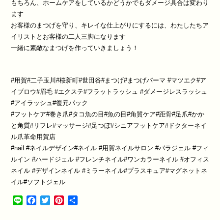
もちろん、ホームケアをしているかどうかでもダメージ具合は変わり
ます
お客様のまつげを守り、キレイな仕上がりにするには、わたしたちア
イリストとお客様の二人三脚になります
一緒に素敵なまつげを作っていきましょう！
#用賀#二子玉川#桜新町#世田谷#まつげ#まつげパーマ #マツエク#ア
イブロウ#眉毛 #エクステ#フラットラッシュ #ダメージレスラッシュ
#アイラッシュ#復元パック
#フットケア#巻き爪#タコ魚の目#魚の目#角質ケア#距骨#足爪#かか
と角質#リフレ#マッサージ#足つぼ#シニアフットケア#ドクターネイ
ル爪革命用賀店
#nail #ネイルデザイン#ネイル #用賀ネイルサロン #パラジェル #フィ
ルイン #ハードジェル #フレンチネイル#ワンカラーネイル #オフィス
ネイル #デザインネイル #ミラーネイル#プラスキュア#マグネットネ
イル#ソフトジェル
Line
Facebook
Twitter
Pinterest
共
有