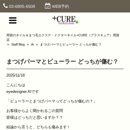
03-6805-6508
WEB予約
用賀のネイル＆まつ毛エクステ・ドクターネイル+CURE（プラスキュア）用賀
店
»
Staff Blog
»
Ai
»
まつげパーマとビューラー どっちが傷む？
まつげパーマとビューラー どっちが傷む？
2025/11/18
こんにちは
eyedesigner AIです
「ビューラーとまつげパーマってどっちが傷むの？」
お客様からよく聞かれるこの質問
皆様はどっちだと思いますか？？
結論から言うと、どちらも傷みます！