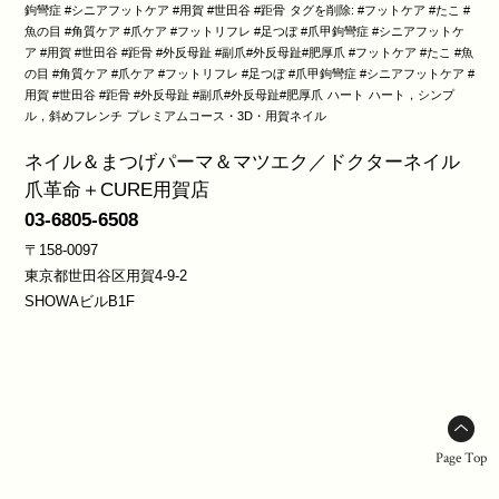
鉤彎症 #シニアフットケア #用賀 #世田谷 #距骨
タグを削除: #フットケア #たこ #
魚の目 #角質ケア #爪ケア #フットリフレ #足つぼ #爪甲鉤彎症 #シニアフットケ
ア #用賀 #世田谷 #距骨 #外反母趾 #副爪#外反母趾#肥厚爪 #フットケア #たこ #魚
の目 #角質ケア #爪ケア #フットリフレ #足つぼ #爪甲鉤彎症 #シニアフットケア #
用賀 #世田谷 #距骨 #外反母趾 #副爪#外反母趾#肥厚爪
ハート
ハート，シンプ
ル，斜めフレンチ
プレミアムコース・3D・用賀ネイル
ネイル＆まつげパーマ＆マツエク／ドクターネイル
爪革命＋CURE用賀店
03-6805-6508
〒158-0097
東京都世田谷区用賀4-9-2
SHOWAビルB1F
Page Top