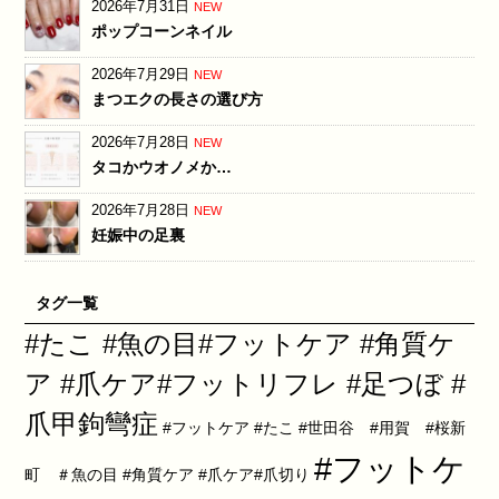
2026年7月31日
NEW
ポップコーンネイル
2026年7月29日
NEW
まつエクの長さの選び方
2026年7月28日
NEW
タコかウオノメか…
2026年7月28日
NEW
妊娠中の足裏
タグ一覧
#たこ #魚の目#フットケア #角質ケ
ア #爪ケア#フットリフレ #足つぼ #
爪甲鉤彎症
#フットケア #たこ #世田谷 #用賀 #桜新
#フットケ
町 ＃魚の目 #角質ケア #爪ケア#爪切り