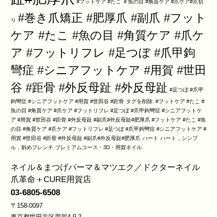
#フットケア #たこ ＃魚の目 #角質ケア #爪ケア#爪切
#巻き爪矯正 #肥厚爪 #副爪 #フット
り
ケア #たこ #魚の目 #角質ケア #爪ケ
ア #フットリフレ #足つぼ #爪甲鉤
彎症 #シニアフットケア #用賀 #世田
谷 #距骨 #外反母趾 #外反母趾
#足つぼ #爪甲
鉤彎症 #シニアフットケア #用賀 #世田谷 #距骨
タグを削除: #フットケア #たこ #
魚の目 #角質ケア #爪ケア #フットリフレ #足つぼ #爪甲鉤彎症 #シニアフットケ
ア #用賀 #世田谷 #距骨 #外反母趾 #副爪#外反母趾#肥厚爪 #フットケア #たこ #魚
の目 #角質ケア #爪ケア #フットリフレ #足つぼ #爪甲鉤彎症 #シニアフットケア #
用賀 #世田谷 #距骨 #外反母趾 #副爪#外反母趾#肥厚爪
ハート
ハート，シンプ
ル，斜めフレンチ
プレミアムコース・3D・用賀ネイル
ネイル＆まつげパーマ＆マツエク／ドクターネイル
爪革命＋CURE用賀店
03-6805-6508
〒158-0097
東京都世田谷区用賀4-9-2