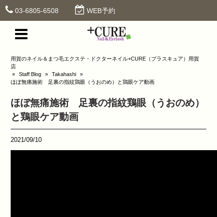
03-6805-6508
WEB予約
用賀のネイル＆まつ毛エクステ・ドクターネイル+CURE（プラスキュア）用賀
店
»
Staff Blog
»
Takahashi
»
ほぼ無痛施術 足裏の指紋鶏眼（うおのめ）と鶏眼ケア動画
ほぼ無痛施術 足裏の指紋鶏眼（うおのめ）
と鶏眼ケア動画
2021/09/10