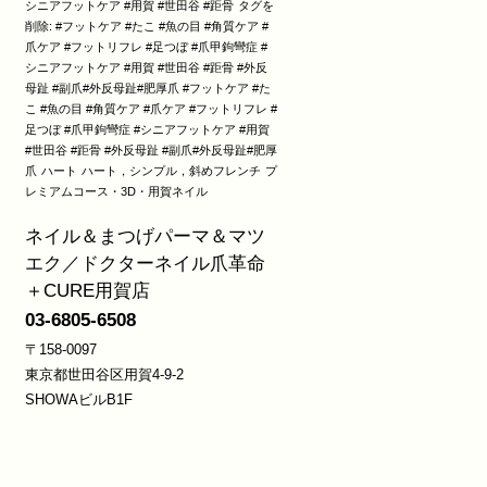
シニアフットケア #用賀 #世田谷 #距骨
タグを
削除: #フットケア #たこ #魚の目 #角質ケア #
爪ケア #フットリフレ #足つぼ #爪甲鉤彎症 #
シニアフットケア #用賀 #世田谷 #距骨 #外反
母趾 #副爪#外反母趾#肥厚爪 #フットケア #た
こ #魚の目 #角質ケア #爪ケア #フットリフレ #
足つぼ #爪甲鉤彎症 #シニアフットケア #用賀
#世田谷 #距骨 #外反母趾 #副爪#外反母趾#肥厚
爪
ハート
ハート，シンプル，斜めフレンチ
プ
レミアムコース・3D・用賀ネイル
ネイル＆まつげパーマ＆マツ
エク／ドクターネイル爪革命
＋CURE用賀店
03-6805-6508
〒158-0097
東京都世田谷区用賀4-9-2
SHOWAビルB1F