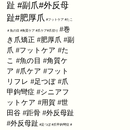
趾 #副爪#外反母
趾#肥厚爪
#フットケア #たこ
#巻
＃魚の目 #角質ケア #爪ケア#爪切り
き爪矯正 #肥厚爪 #副
爪 #フットケア #た
こ #魚の目 #角質ケ
ア #爪ケア #フット
リフレ #足つぼ #爪
甲鉤彎症 #シニアフ
ットケア #用賀 #世
田谷 #距骨 #外反母趾
#外反母趾
#足つぼ #爪甲鉤彎症 #