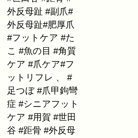
外反母趾 #副爪#
外反母趾#肥厚爪
#フットケア #た
こ #魚の目 #角質
ケア #爪ケア#フ
ットリフレ 、 #
足つぼ #爪甲鉤彎
症 #シニアフット
ケア #用賀 #世田
谷 #距骨 #外反母