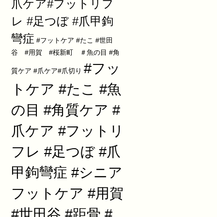
爪ケア#フットリフ
レ #足つぼ #爪甲鉤
彎症
#フットケア #たこ #世田
谷 #用賀 #桜新町 ＃魚の目 #角
#フッ
質ケア #爪ケア#爪切り
トケア #たこ #魚
の目 #角質ケア #
爪ケア #フットリ
フレ #足つぼ #爪
甲鉤彎症 #シニア
フットケア #用賀
#世田谷 #距骨 #