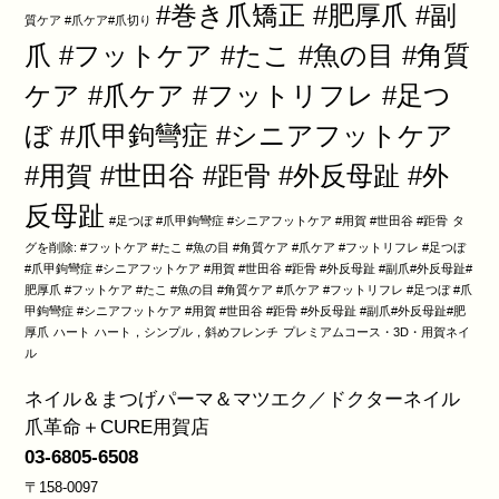
#巻き爪矯正 #肥厚爪 #副
質ケア #爪ケア#爪切り
爪 #フットケア #たこ #魚の目 #角質
ケア #爪ケア #フットリフレ #足つ
ぼ #爪甲鉤彎症 #シニアフットケア
#用賀 #世田谷 #距骨 #外反母趾 #外
反母趾
#足つぼ #爪甲鉤彎症 #シニアフットケア #用賀 #世田谷 #距骨
タ
グを削除: #フットケア #たこ #魚の目 #角質ケア #爪ケア #フットリフレ #足つぼ
#爪甲鉤彎症 #シニアフットケア #用賀 #世田谷 #距骨 #外反母趾 #副爪#外反母趾#
肥厚爪 #フットケア #たこ #魚の目 #角質ケア #爪ケア #フットリフレ #足つぼ #爪
甲鉤彎症 #シニアフットケア #用賀 #世田谷 #距骨 #外反母趾 #副爪#外反母趾#肥
厚爪
ハート
ハート，シンプル，斜めフレンチ
プレミアムコース・3D・用賀ネイ
ル
ネイル＆まつげパーマ＆マツエク／ドクターネイル
爪革命＋CURE用賀店
03-6805-6508
〒158-0097