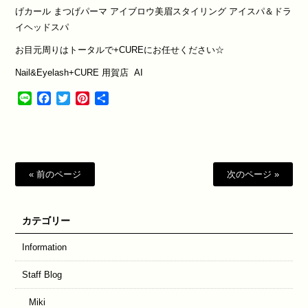
げカール
まつげパーマ
アイブロウ美眉スタイリング
アイスパ＆ドラ
イヘッドスパ
お目元周りはトータルで
+CURE
にお任せください
☆
Nail&Eyelash+CURE
用賀店
AI
Line
Facebook
Twitter
Pinterest
共
有
« 前のページ
次のページ »
カテゴリー
Information
Staff Blog
Miki