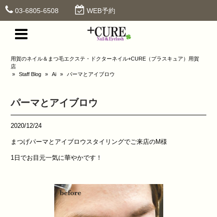
03-6805-6508
WEB予約
用賀のネイル＆まつ毛エクステ・ドクターネイル+CURE（プラスキュア）用賀
店
»
Staff Blog
»
Ai
»
パーマとアイブロウ
パーマとアイブロウ
2020/12/24
まつげパーマとアイブロウスタイリングでご来店のM様
1日でお目元一気に華やかです！