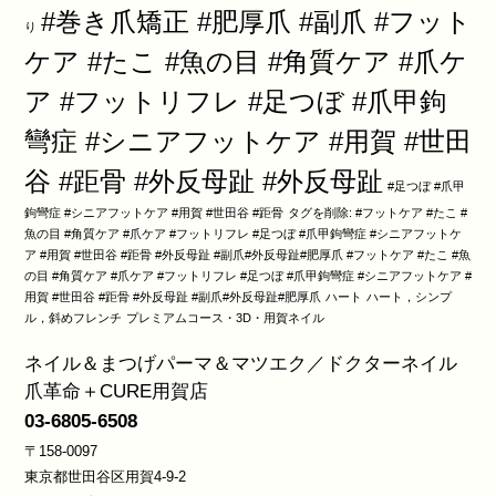
#巻き爪矯正 #肥厚爪 #副爪 #フット
り
ケア #たこ #魚の目 #角質ケア #爪ケ
ア #フットリフレ #足つぼ #爪甲鉤
彎症 #シニアフットケア #用賀 #世田
谷 #距骨 #外反母趾 #外反母趾
#足つぼ #爪甲
鉤彎症 #シニアフットケア #用賀 #世田谷 #距骨
タグを削除: #フットケア #たこ #
魚の目 #角質ケア #爪ケア #フットリフレ #足つぼ #爪甲鉤彎症 #シニアフットケ
ア #用賀 #世田谷 #距骨 #外反母趾 #副爪#外反母趾#肥厚爪 #フットケア #たこ #魚
の目 #角質ケア #爪ケア #フットリフレ #足つぼ #爪甲鉤彎症 #シニアフットケア #
用賀 #世田谷 #距骨 #外反母趾 #副爪#外反母趾#肥厚爪
ハート
ハート，シンプ
ル，斜めフレンチ
プレミアムコース・3D・用賀ネイル
ネイル＆まつげパーマ＆マツエク／ドクターネイル
爪革命＋CURE用賀店
03-6805-6508
〒158-0097
東京都世田谷区用賀4-9-2