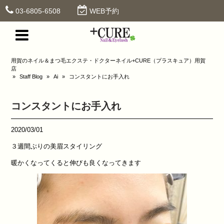
03-6805-6508
WEB予約
用賀のネイル＆まつ毛エクステ・ドクターネイル+CURE（プラスキュア）用賀
店
»
Staff Blog
»
Ai
»
コンスタントにお手入れ
コンスタントにお手入れ
2020/03/01
３週間ぶりの美眉スタイリング
暖かくなってくると伸びも良くなってきます