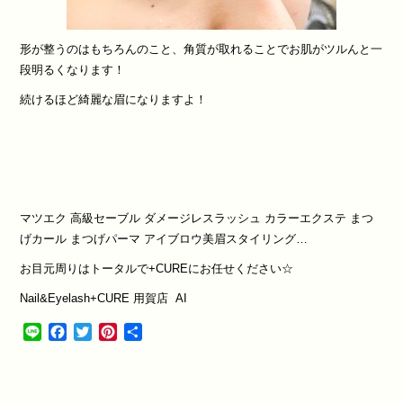
形が整うのはもちろんのこと、角質が取れることでお肌がツルんと一
段明るくなります！
続けるほど綺麗な眉になりますよ！
マツエク
高級セーブル
ダメージレスラッシュ
カラーエクステ
まつ
げカール
まつげパーマ
アイブロウ美眉スタイリング
…
お目元周りはトータルで
+CURE
にお任せください
☆
Nail&Eyelash+CURE
用賀店
AI
Line
Facebook
Twitter
Pinterest
共
有