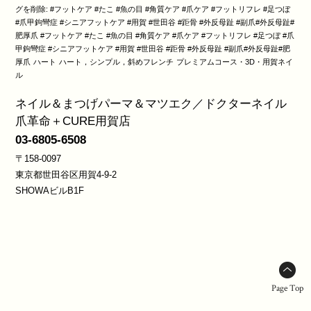
グを削除: #フットケア #たこ #魚の目 #角質ケア #爪ケア #フットリフレ #足つぼ
#爪甲鉤彎症 #シニアフットケア #用賀 #世田谷 #距骨 #外反母趾 #副爪#外反母趾#
肥厚爪 #フットケア #たこ #魚の目 #角質ケア #爪ケア #フットリフレ #足つぼ #爪
甲鉤彎症 #シニアフットケア #用賀 #世田谷 #距骨 #外反母趾 #副爪#外反母趾#肥
厚爪
ハート
ハート，シンプル，斜めフレンチ
プレミアムコース・3D・用賀ネイ
ル
ネイル＆まつげパーマ＆マツエク／ドクターネイル
爪革命＋CURE用賀店
03-6805-6508
〒158-0097
東京都世田谷区用賀4-9-2
SHOWAビルB1F
Page Top