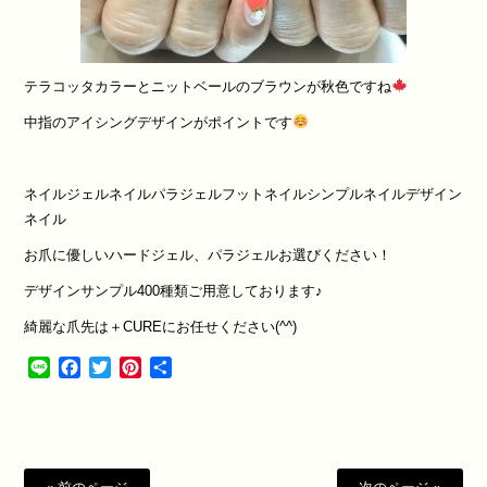
テラコッタカラーとニットベールのブラウンが秋色ですね
中指のアイシングデザインがポイントです
ネイル
ジェルネイル
パラジェル
フットネイル
シンプルネイル
デザイン
ネイル
お爪に優しいハードジェル、パラジェルお選びください！
デザインサンプル
400
種類ご用意しております♪
綺麗な爪先は＋
CURE
にお任せください(
^^
)
Line
Facebook
Twitter
Pinterest
共
有