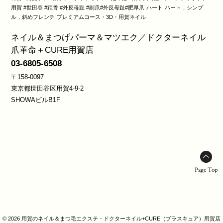
用賀 #世田谷 #距骨 #外反母趾 #副爪#外反母趾#肥厚爪
ハート
ハート，シンプ
ル，斜めフレンチ
プレミアムコース・3D・用賀ネイル
ネイル＆まつげパーマ＆マツエク／ドクターネイル
爪革命＋CURE用賀店
03-6805-6508
〒158-0097
東京都世田谷区用賀4-9-2
SHOWAビルB1F
Page Top
© 2026 用賀のネイル＆まつ毛エクステ・ドクターネイル+CURE（プラスキュア）用賀店