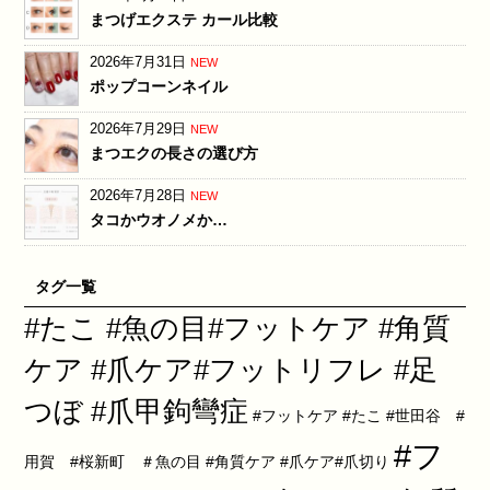
まつげエクステ カール比較
2026年7月31日
NEW
ポップコーンネイル
2026年7月29日
NEW
まつエクの長さの選び方
2026年7月28日
NEW
タコかウオノメか…
タグ一覧
#たこ #魚の目#フットケア #角質
ケア #爪ケア#フットリフレ #足
つぼ #爪甲鉤彎症
#フットケア #たこ #世田谷 #
#フ
用賀 #桜新町 ＃魚の目 #角質ケア #爪ケア#爪切り