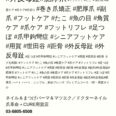
#フットケア #たこ ＃魚の目 #角
#巻き爪矯正 #肥厚爪 #副
質ケア #爪ケア#爪切り
爪 #フットケア #たこ #魚の目 #角質
ケア #爪ケア #フットリフレ #足つ
ぼ #爪甲鉤彎症 #シニアフットケア
#用賀 #世田谷 #距骨 #外反母趾 #外
反母趾
#足つぼ #爪甲鉤彎症 #シニアフットケア #用賀 #世田谷 #距骨
タ
グを削除: #フットケア #たこ #魚の目 #角質ケア #爪ケア #フットリフレ #足つぼ
#爪甲鉤彎症 #シニアフットケア #用賀 #世田谷 #距骨 #外反母趾 #副爪#外反母趾#
肥厚爪 #フットケア #たこ #魚の目 #角質ケア #爪ケア #フットリフレ #足つぼ #爪
甲鉤彎症 #シニアフットケア #用賀 #世田谷 #距骨 #外反母趾 #副爪#外反母趾#肥
厚爪
ハート
ハート，シンプル，斜めフレンチ
プレミアムコース・3D・用賀ネイ
ル
ネイル＆まつげパーマ＆マツエク／ドクターネイル
爪革命＋CURE用賀店
03-6805-6508