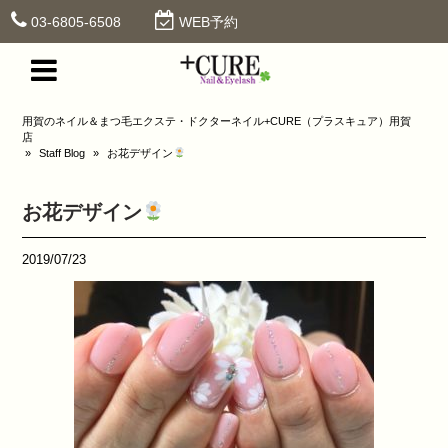
03-6805-6508
WEB予約
用賀のネイル＆まつ毛エクステ・ドクターネイル+CURE（プラスキュア）用賀
店
»
Staff Blog
»
お花デザイン
お花デザイン
2019/07/23