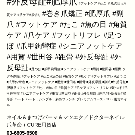
#外反母趾#肥厚爪
#フットケア #たこ ＃魚の目 #角
#巻き爪矯正 #肥厚爪 #副
質ケア #爪ケア#爪切り
爪 #フットケア #たこ #魚の目 #角質
ケア #爪ケア #フットリフレ #足つ
ぼ #爪甲鉤彎症 #シニアフットケア
#用賀 #世田谷 #距骨 #外反母趾 #外
反母趾
#足つぼ #爪甲鉤彎症 #シニアフットケア #用賀 #世田谷 #距骨
タ
グを削除: #フットケア #たこ #魚の目 #角質ケア #爪ケア #フットリフレ #足つぼ
#爪甲鉤彎症 #シニアフットケア #用賀 #世田谷 #距骨 #外反母趾 #副爪#外反母趾#
肥厚爪 #フットケア #たこ #魚の目 #角質ケア #爪ケア #フットリフレ #足つぼ #爪
甲鉤彎症 #シニアフットケア #用賀 #世田谷 #距骨 #外反母趾 #副爪#外反母趾#肥
厚爪
ハート
ハート，シンプル，斜めフレンチ
プレミアムコース・3D・用賀ネイ
ル
ネイル＆まつげパーマ＆マツエク／ドクターネイル
爪革命＋CURE用賀店
03-6805-6508