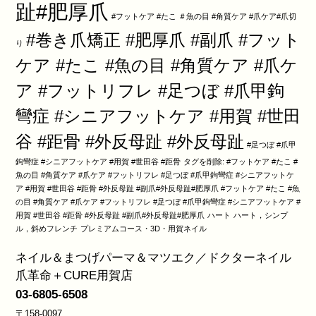
趾#肥厚爪
#フットケア #たこ ＃魚の目 #角質ケア #爪ケア#爪切
#巻き爪矯正 #肥厚爪 #副爪 #フット
り
ケア #たこ #魚の目 #角質ケア #爪ケ
ア #フットリフレ #足つぼ #爪甲鉤
彎症 #シニアフットケア #用賀 #世田
谷 #距骨 #外反母趾 #外反母趾
#足つぼ #爪甲
鉤彎症 #シニアフットケア #用賀 #世田谷 #距骨
タグを削除: #フットケア #たこ #
魚の目 #角質ケア #爪ケア #フットリフレ #足つぼ #爪甲鉤彎症 #シニアフットケ
ア #用賀 #世田谷 #距骨 #外反母趾 #副爪#外反母趾#肥厚爪 #フットケア #たこ #魚
の目 #角質ケア #爪ケア #フットリフレ #足つぼ #爪甲鉤彎症 #シニアフットケア #
用賀 #世田谷 #距骨 #外反母趾 #副爪#外反母趾#肥厚爪
ハート
ハート，シンプ
ル，斜めフレンチ
プレミアムコース・3D・用賀ネイル
ネイル＆まつげパーマ＆マツエク／ドクターネイル
爪革命＋CURE用賀店
03-6805-6508
〒158-0097