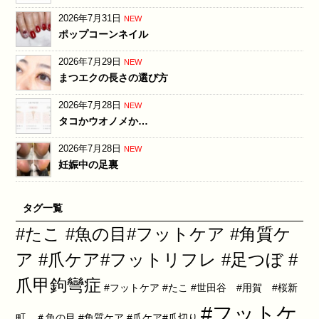
2026年7月31日
NEW
ポップコーンネイル
2026年7月29日
NEW
まつエクの長さの選び方
2026年7月28日
NEW
タコかウオノメか…
2026年7月28日
NEW
妊娠中の足裏
タグ一覧
#たこ #魚の目#フットケア #角質ケ
ア #爪ケア#フットリフレ #足つぼ #
爪甲鉤彎症
#フットケア #たこ #世田谷 #用賀 #桜新
#フットケ
町 ＃魚の目 #角質ケア #爪ケア#爪切り