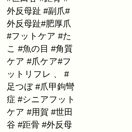
外反母趾 #副爪#
外反母趾#肥厚爪
#フットケア #た
こ #魚の目 #角質
ケア #爪ケア#フ
ットリフレ 、 #
足つぼ #爪甲鉤彎
症 #シニアフット
ケア #用賀 #世田
谷 #距骨 #外反母