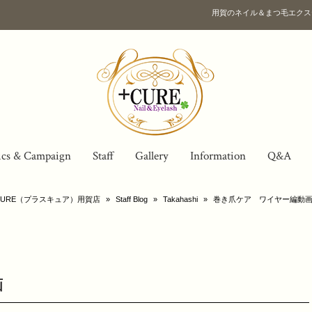
用賀のネイル＆まつ毛エクス
ics & Campaign
Staff
Gallery
Information
Q&A
URE（プラスキュア）用賀店
»
Staff Blog
»
Takahashi
»
巻き爪ケア ワイヤー編動
画