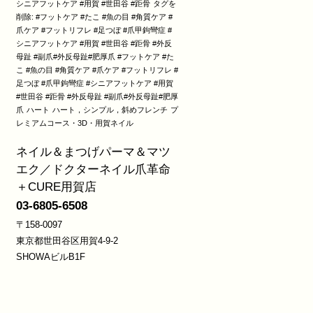
シニアフットケア #用賀 #世田谷 #距骨
タグを
削除: #フットケア #たこ #魚の目 #角質ケア #
爪ケア #フットリフレ #足つぼ #爪甲鉤彎症 #
シニアフットケア #用賀 #世田谷 #距骨 #外反
母趾 #副爪#外反母趾#肥厚爪 #フットケア #た
こ #魚の目 #角質ケア #爪ケア #フットリフレ #
足つぼ #爪甲鉤彎症 #シニアフットケア #用賀
#世田谷 #距骨 #外反母趾 #副爪#外反母趾#肥厚
爪
ハート
ハート，シンプル，斜めフレンチ
プ
レミアムコース・3D・用賀ネイル
ネイル＆まつげパーマ＆マツ
エク／ドクターネイル爪革命
＋CURE用賀店
03-6805-6508
〒158-0097
東京都世田谷区用賀4-9-2
SHOWAビルB1F