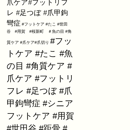
爪ケア#フットリフ
レ #足つぼ #爪甲鉤
彎症
#フットケア #たこ #世田
谷 #用賀 #桜新町 ＃魚の目 #角
#フッ
質ケア #爪ケア#爪切り
トケア #たこ #魚
の目 #角質ケア #
爪ケア #フットリ
フレ #足つぼ #爪
甲鉤彎症 #シニア
フットケア #用賀
#世田谷 #距骨 #