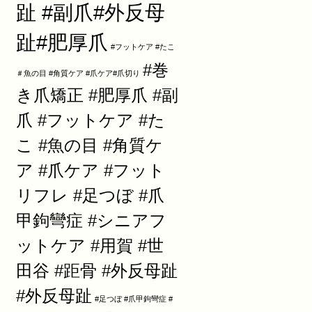
趾 #副爪#外反母
趾#肥厚爪
#フットケア #たこ
#巻
＃魚の目 #角質ケア #爪ケア#爪切り
き爪矯正 #肥厚爪 #副
爪 #フットケア #た
こ #魚の目 #角質ケ
ア #爪ケア #フット
リフレ #足つぼ #爪
甲鉤彎症 #シニアフ
ットケア #用賀 #世
田谷 #距骨 #外反母趾
#外反母趾
#足つぼ #爪甲鉤彎症 #