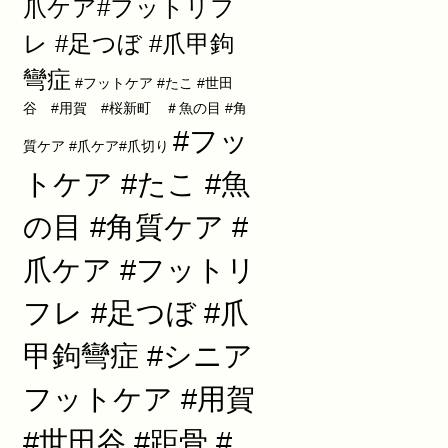
爪ケア#フットリフ
レ #足つぼ #爪甲鉤
彎症
#フットケア #たこ #世田
谷 #用賀 #桜新町 ＃魚の目 #角
#フッ
質ケア #爪ケア#爪切り
トケア #たこ #魚
の目 #角質ケア #
爪ケア #フットリ
フレ #足つぼ #爪
甲鉤彎症 #シニア
フットケア #用賀
#世田谷 #距骨 #