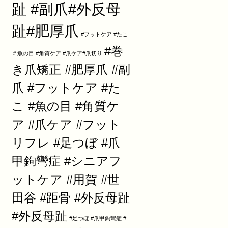
趾 #副爪#外反母
趾#肥厚爪
#フットケア #たこ
#巻
＃魚の目 #角質ケア #爪ケア#爪切り
き爪矯正 #肥厚爪 #副
爪 #フットケア #た
こ #魚の目 #角質ケ
ア #爪ケア #フット
リフレ #足つぼ #爪
甲鉤彎症 #シニアフ
ットケア #用賀 #世
田谷 #距骨 #外反母趾
#外反母趾
#足つぼ #爪甲鉤彎症 #