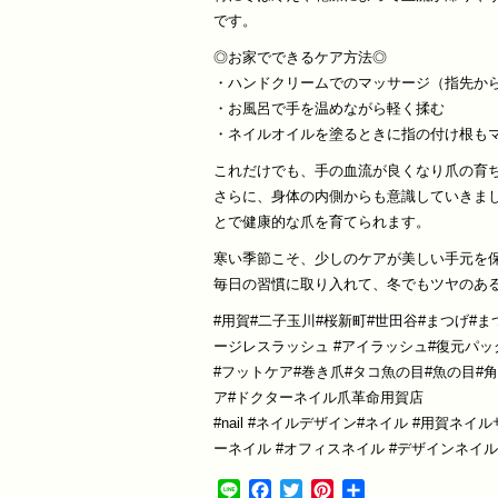
です。
◎お家でできるケア方法◎
・ハンドクリームでのマッサージ（指先か
・お風呂で手を温めながら軽く揉む
・ネイルオイルを塗るときに指の付け根も
これだけでも、手の血流が良くなり爪の育
さらに、身体の内側からも意識していきま
とで健康的な爪を育てられます。
寒い季節こそ、少しのケアが美しい手元を保
毎日の習慣に取り入れて、冬でもツヤのあ
#用賀#二子玉川#桜新町#世田谷#まつげ#ま
ージレスラッシュ #アイラッシュ#復元パッ
#フットケア#巻き爪#タコ魚の目#魚の目#
ア#ドクターネイル爪革命用賀店
#nail #ネイルデザイン#ネイル #用賀ネ
ーネイル #オフィスネイル #デザインネイ
Line
Facebook
Twitter
Pinterest
共