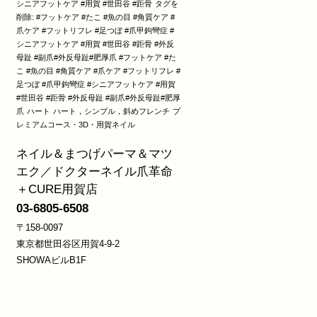
シニアフットケア #用賀 #世田谷 #距骨
タグを
削除: #フットケア #たこ #魚の目 #角質ケア #
爪ケア #フットリフレ #足つぼ #爪甲鉤彎症 #
シニアフットケア #用賀 #世田谷 #距骨 #外反
母趾 #副爪#外反母趾#肥厚爪 #フットケア #た
こ #魚の目 #角質ケア #爪ケア #フットリフレ #
足つぼ #爪甲鉤彎症 #シニアフットケア #用賀
#世田谷 #距骨 #外反母趾 #副爪#外反母趾#肥厚
爪
ハート
ハート，シンプル，斜めフレンチ
プ
レミアムコース・3D・用賀ネイル
ネイル＆まつげパーマ＆マツ
エク／ドクターネイル爪革命
＋CURE用賀店
03-6805-6508
〒158-0097
東京都世田谷区用賀4-9-2
SHOWAビルB1F