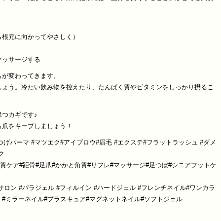
ら根元に向かってやさしく）
マッサージする
ちが変わってきます。
しょう。冷たい飲み物を控えたり、たんぱく質やビタミンをしっかり摂るこ
つカギです♪
る爪をキープしましょう！
つげパーマ #マツエク#アイブロウ#眉毛 #エクステ#フラットラッシュ #ダメ
ク
角質ケア#距骨#足爪#かかと角質#リフレ#マッサージ#足つぼ#シニアフットケ
イルサロン #パラジェル #フィルイン #ハードジェル #フレンチネイル#ワンカラ
ル #ミラーネイル#プラスキュア#マグネットネイル#ソフトジェル