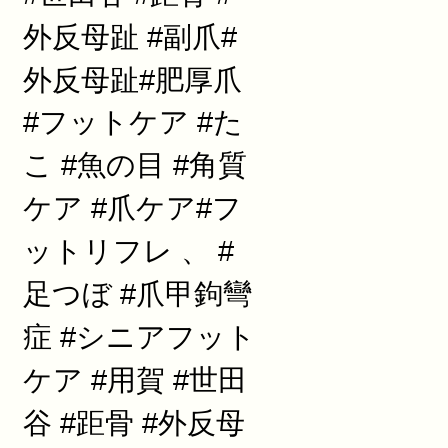
外反母趾 #副爪#
外反母趾#肥厚爪
#フットケア #た
こ #魚の目 #角質
ケア #爪ケア#フ
ットリフレ 、 #
足つぼ #爪甲鉤彎
症 #シニアフット
ケア #用賀 #世田
谷 #距骨 #外反母