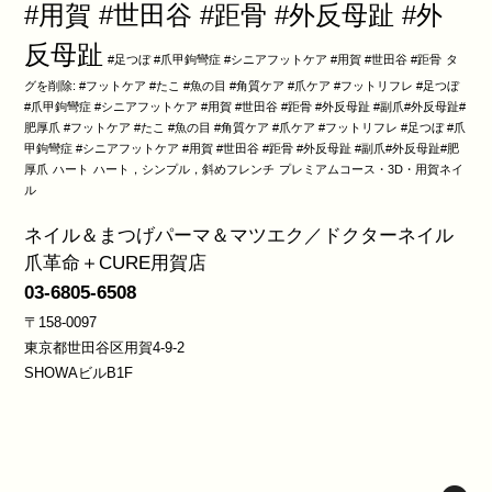
#用賀 #世田谷 #距骨 #外反母趾 #外
反母趾
#足つぼ #爪甲鉤彎症 #シニアフットケア #用賀 #世田谷 #距骨
タ
グを削除: #フットケア #たこ #魚の目 #角質ケア #爪ケア #フットリフレ #足つぼ
#爪甲鉤彎症 #シニアフットケア #用賀 #世田谷 #距骨 #外反母趾 #副爪#外反母趾#
肥厚爪 #フットケア #たこ #魚の目 #角質ケア #爪ケア #フットリフレ #足つぼ #爪
甲鉤彎症 #シニアフットケア #用賀 #世田谷 #距骨 #外反母趾 #副爪#外反母趾#肥
厚爪
ハート
ハート，シンプル，斜めフレンチ
プレミアムコース・3D・用賀ネイ
ル
ネイル＆まつげパーマ＆マツエク／ドクターネイル
爪革命＋CURE用賀店
03-6805-6508
〒158-0097
東京都世田谷区用賀4-9-2
SHOWAビルB1F