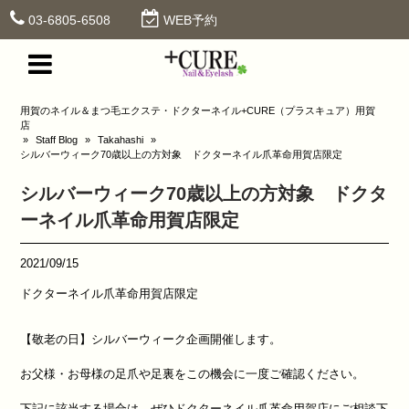
03-6805-6508
WEB予約
用賀のネイル＆まつ毛エクステ・ドクターネイル+CURE（プラスキュア）用賀
店
»
Staff Blog
»
Takahashi
»
シルバーウィーク70歳以上の方対象 ドクターネイル爪革命用賀店限定
シルバーウィーク70歳以上の方対象 ドクタ
ーネイル爪革命用賀店限定
2021/09/15
ドクターネイル爪革命用賀店限定
【敬老の日】シルバーウィーク企画開催します。
お父様・お母様の足爪や足裏をこの機会に一度ご確認ください。
下記に該当する場合は、ぜひドクターネイル爪革命用賀店にご相談下